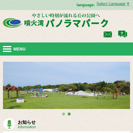
Select Language
▼
language:
MENU
お知らせ
Information