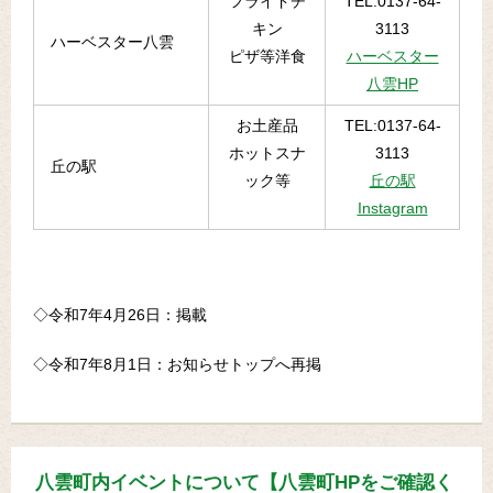
フライドチ
TEL:0137-64-
キン
3113
ハーベスター八雲
ピザ等洋食
ハーベスター
八雲HP
お土産品
TEL:0137-64-
ホットスナ
3113
丘の駅
ック等
丘の駅
Instagram
◇令和7年4月26日：掲載
◇令和7年8月1日：お知らせトップへ再掲
八雲町内イベントについて【八雲町HPをご確認く