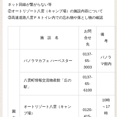
ネット回線が繋がらない等
②オートリゾート八雲（キャンプ場）の施設内容について
③高速道路八雲ＰＡトイレ内での忘れ物や落とし物の確認
お問
備
施 設 名
合せ
考
先
0137-
パノラ
パノラマカフェ ハーベスター
65-
マ館内
3003
0137-
八雲町情報交流物産館「丘の
65-
駅」
6100
10時
オートリゾート八雲（キャン
～17
0120-
園
プ場）
時
415-