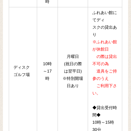
時
ふれあい館に
てディ
スクの貸出あ
り
※ふれあい館
が休館日
月曜日
の際は貸出
10時
(祝日の際
不可の為
ディスク
～17
は翌平日)
道具をご持
ゴルフ場
時
※特別開場
参のうえ
日あり
ご利用下さ
い。
◆貸出受付時
間◆
10時～15時
30分