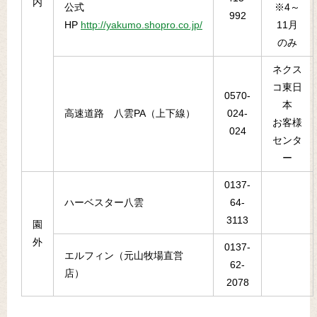
内
公式
※4～
992
HP
http://yakumo.shopro.co.jp/
11月
のみ
ネクス
コ東日
0570-
本
高速道路 八雲PA（上下線）
024-
お客様
024
センタ
ー
0137-
ハーベスター八雲
64-
3113
園
外
0137-
エルフィン（元山牧場直営
62-
店）
2078