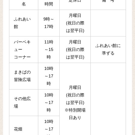
定休日
備 考
名
時間
月曜日
ふれあい
9時～
(祝日の際
館
17時
は翌平日)
バーベキ
11時
月曜日
ふれあい館に
ュー
～15
(祝日の際
準ずる
コーナー
時
は翌平日)
10時
まきばの
～17
冒険広場
時
月曜日
10時
(祝日の際
その他広
～17
は翌平日)
場
時
※特別開場
日あり
10時
花畑
～17