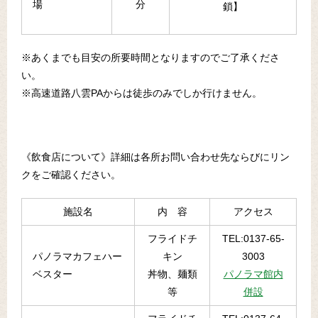
場
分
鎖】
※あくまでも目安の所要時間となりますのでご了承くださ
い。
※高速道路八雲PAからは徒歩のみでしか行けません。
《飲食店について》詳細は各所お問い合わせ先ならびにリン
クをご確認ください。
施設名
内 容
アクセス
フライドチ
TEL:0137-65-
パノラマカフェハー
キン
3003
ベスター
丼物、麺類
パノラマ館内
等
併設