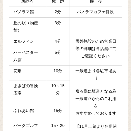
施設名
徒 歩
備 考
パノラマ館
2分
パノラマカフェ併設
丘の駅（物産
3分
館）
エルフィン
4分
園外施設のため営業日
等の詳細は各店舗にて
ハーベスター
5分
ご確認ください
八雲
花畑
10分
一般道より各駐車場あ
り
まきばの冒険
10～15
戻る際に坂道となる為
広場
分
一般道路からのご利用
を
ふれあい館
15分
おすすめしております
パークゴルフ
15～20
【11月上旬より冬期閉