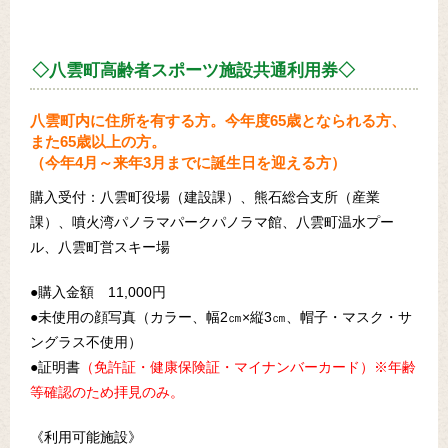
◇八雲町高齢者スポーツ施設共通利用券◇
八雲町内に住所を有する方。今年度65歳となられる方、
また65歳以上の方。
（今年4月～来年3月までに誕生日を迎える方）
購入受付：八雲町役場（建設課）、熊石総合支所（産業
課）、噴火湾パノラマパークパノラマ館、八雲町温水プー
ル、八雲町営スキー場
●購入金額 11,000円
●未使用の顔写真（カラー、幅2㎝×縦3㎝、帽子・マスク・サ
ングラス不使用）
●証明書
（免許証・健康保険証・マイナンバーカード）※年齢
等確認のため拝見のみ。
《利用可能施設》