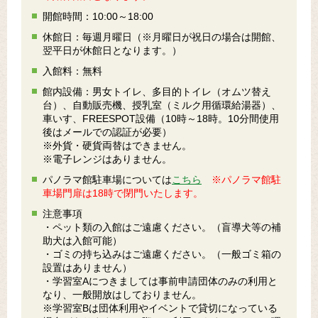
開館時間：10:00～18:00
休館日：毎週月曜日（※月曜日が祝日の場合は開館、
翌平日が休館日となります。）
入館料：無料
館内設備：男女トイレ、多目的トイレ（オムツ替え
台）、自動販売機、授乳室（ミルク用循環給湯器）、
車いす、FREESPOT設備（10時～18時。10分間使用
後はメールでの認証が必要）
※外貨・硬貨両替はできません。
※電子レンジはありません。
パノラマ館駐車場については
こちら
※パノラマ館駐
車場門扉は18時で閉門いたします。
注意事項
・ペット類の入館はご遠慮ください。（盲導犬等の補
助犬は入館可能）
・ゴミの持ち込みはご遠慮ください。（一般ゴミ箱の
設置はありません）
・学習室Aにつきましては事前申請団体のみの利用と
なり、一般開放はしておりません。
※学習室Bは団体利用やイベントで貸切になっている