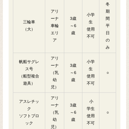
冬
アリ
期
小学
ーナ
3歳
間
三輪車
生
車輪
～6
平
（大）
使用
エリ
歳
日
不可
ア
の
み
アリ
帆船サグレ
小学
ーナ
3歳
ス号
生
（乳
～6
○
（船型複合
使用
幼
歳
遊具）
不可
児）
アリ
アスレチッ
小
ーナ
3歳
ク
学生
（乳
～6
○
ソフトブロ
使用
幼
歳
ック
不可
児）