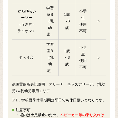
学習
ゆらゆらシ
小学
室B
1歳
ーソー
生
（乳
～3
○
（うさぎ・
使用
幼
歳
ライオン）
不可
児）
学習
小学
室B
1歳
生
すべり台
（乳
～3
○
使用
幼
歳
不可
児）
※設置個所表記説明：アリーナ＝キッズアリーナ、(乳幼
児)＝乳幼児専用エリア
※1．学校夏季休暇期間は平日でも休日扱いとなります。
注意事項
・場内は土足禁止のため、
ベビーカー等の乗り入れは