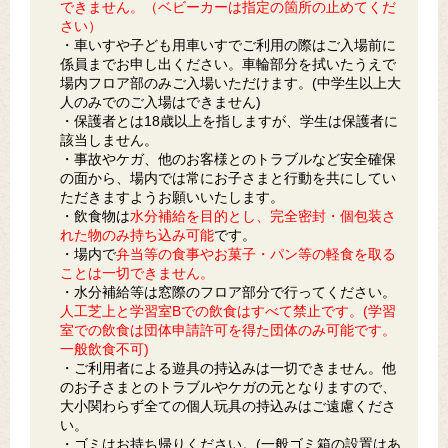
できません。（ベビーカーは指定の箇所の止めてくだ
さい）
・車いすや子ども用車いすでご利用の際はご入場前に
係員までお申し出ください。車輪部分を拭いたうえで
場内フロア部のみご入場いただけます。(中学生以上大
人のみでのご入場はできません)
・保護者とは18歳以上を指しますが、学生は保護者に
該当しません。
・事故やケガ、他のお客様とのトラブルなど安全確保
の面から、場内では常にお子さまと行動を共にしてい
ただきますようお願いいたします。
・飲食物は
水分補給を目的とし、完全密封・個包装さ
れた物のみ持ち込み可能
です。
・場内で
弁当等の食事やお菓子・パン等の軽食を取る
ことは一切できません。
・水分補給等は窓際のフロア部分で行ってください。
人工芝上と学習室Bでの飲食はすべて禁止です。(学習
室での飲食は団体申請許可を得た団体のみ可能です。
一般飲食不可)
・ご利用者による遊具の持込みは一切できません。他
のお子さまとのトラブルやケガの元となりますので、
大小関わらず全ての個人玩具の持込みはご遠慮くださ
い。
・ゴミはお持ち帰りください。(一般ゴミ箱の設置はあ