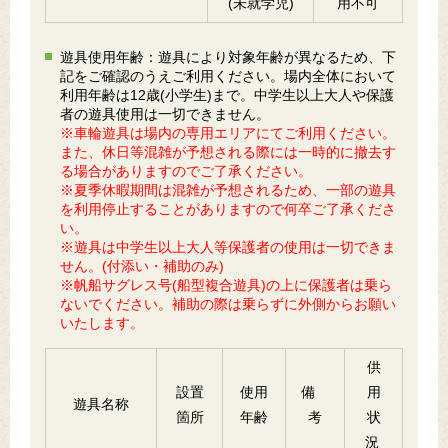
(未就学児)
用不可
遊具使用年齢：遊具により対象年齢が異なるため、下
記をご確認のうえご利用ください。場内全体において
利用年齢は12歳(小学生)まで。中学生以上大人や保護
者の遊具使用は一切できません。
※車輪遊具は場内の専用エリアにてご利用ください。
また、休日等混雑が予想される際には一時的に撤去す
る場合がありますのでご了承ください。
※夏季休暇期間は混雑が予想されるため、一部の遊具
を利用停止することがありますので何卒ご了承くださ
い。
※遊具は中学生以上大人等保護者の使用は一切できま
せん。(付添い・補助のみ)
※帆船サグレス号(船型複合遊具)の上に保護者は乗ら
ないでください。補助の際は乗らずに外側からお願い
いたします。
供
設置
使用
備
用
遊具名称
箇所
年齢
考
状
況