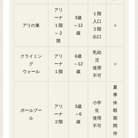
アリ
１階
ーナ
3歳
入口
アリの巣
１階
～12
○
２階
～２
歳
出口
階
乳幼
クライミン
アリ
6歳
児
グ
ーナ
～12
○
使用
ウォール
１階
歳
不可
夏
季
小学
休
アリ
3歳
ボールプー
生
暇
ーナ
～6
ル
使用
期
２階
歳
不可
間
停