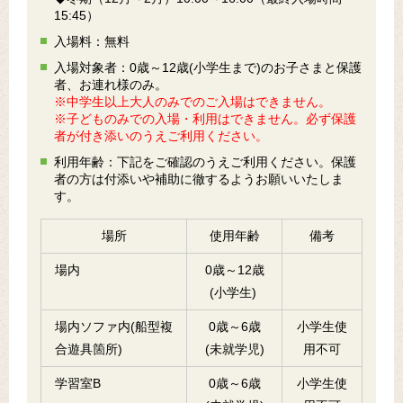
15:45）
入場料：無料
入場対象者：0歳～12歳(小学生まで)のお子さまと保護
者、お連れ様のみ。
※中学生以上大人のみでのご入場はできません。
※子どものみでの入場・利用はできません。必ず保護
者が付き添いのうえご利用ください。
利用年齢：下記をご確認のうえご利用ください。保護
者の方は付添いや補助に徹するようお願いいたしま
す。
場所
使用年齢
備考
場内
0歳～12歳
(小学生)
場内ソファ内(船型複
0歳～6歳
小学生使
合遊具箇所)
(未就学児)
用不可
学習室B
0歳～6歳
小学生使