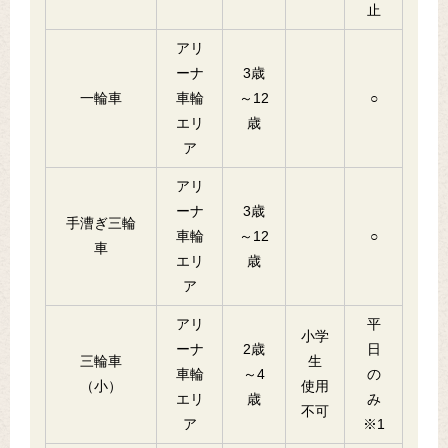
止
アリ
ーナ
3歳
一輪車
車輪
～12
○
エリ
歳
ア
アリ
ーナ
3歳
手漕ぎ三輪
車輪
～12
○
車
エリ
歳
ア
アリ
平
小学
ーナ
2歳
日
三輪車
生
車輪
～4
の
（小）
使用
エリ
歳
み
不可
ア
※1