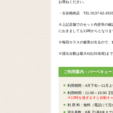
お尋ねください。
・古谷精肉店 TEL:0137-62-253
※上記店舗でのセット内容等の確
におきましても11時からとなり
※毎回カラスの被害が出るので、
※貸出台数は最大4台(32名程)
ご利用案内－バーベキュー
利用期間：4月下旬～11月上
利用時間：11:00～15:00
※13時を過ぎますと
自動キ
利 用 料：無料（電話にて
貸出基数：8基【1基8名ま