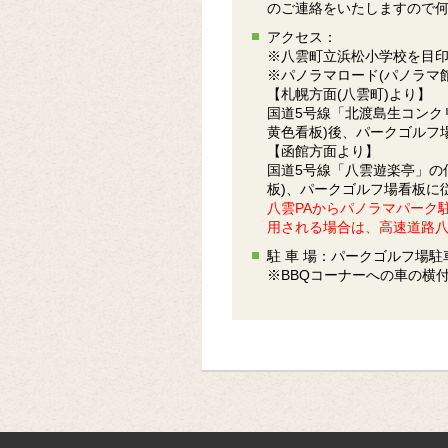
のご連絡をいたしますので
アクセス：
※八雲町立浜松小学校を目
※パノラマロード(パノラマ
【札幌方面(八雲町)より】
国道5号線「北渡島生コンク
黄色看板)後、パークゴルフ
【函館方面より】
国道5号線「八雲遊楽亭」の
板)、パークゴルフ場看板に
八雲PAからパノラマパーク
用される場合は、高速道路八
駐 車 場：パークゴルフ場
※BBQコーナーへの車の横