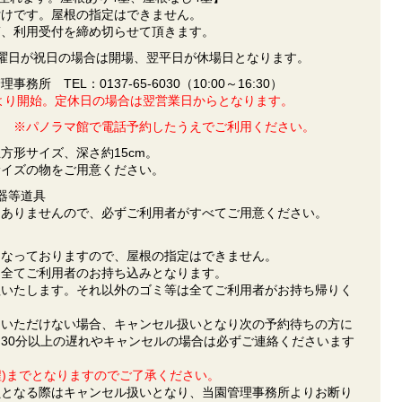
付けです。屋根の指定はできません。
第、利用受付を締め切らせて頂きます。
月曜日が祝日の場合は開場、翌平日が休場日となります。
理事務所 TEL：
0137-65-6030
（10:00～16:30）
時より開始。定休日の場合は翌営業日からとなります。
口
※パノラマ館で電話予約したうえ
でご利用ください。
 の正方形サイズ、深さ約15cm。
サイズの物をご用意ください。
器等道具
切ありませんので、必ずご利用者がすべてご用意ください。
となっておりますので、屋根の指定はできません。
、全てご利用者のお持ち込みとなります。
理いたします。それ以外のゴミ等は全てご利用者がお持ち帰りく
園いただけない場合、キャンセル扱いとなり次の予約待ちの方に
30分以上の遅れやキャンセルの場合は必ずご連絡くださいます
程)までとなりますので
ご了承ください。
鎖となる際はキャンセル扱いとなり、当園管理事務所よりお断り