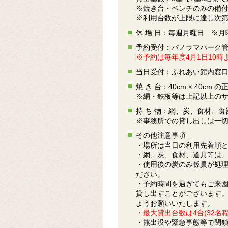
※焼き台・ベンチのみの備
※利用台数が上限に達し次
休 場 日：毎週月曜日 ※
予約受付：パノラマパーク管
※予約は毎年度4月1日10
当日受付：ふれあい館内窓
焼 き 台：40cm × 40cm
※網・鉄板等は上記以上の
持 ち 物：網、炭、食材、食
※事務所での貸し出しは一
その他注意事項
・場所は当日の利用先着順
・網、炭、食材、道具等は
・使用後の炭のみ係員が処
ださい。
・予約時間を過ぎてもご来
貸し出すことがございます。
ようお願いいたします。
・最大貸出台数は4台(32名
・熊出没や緊急事態等で閉