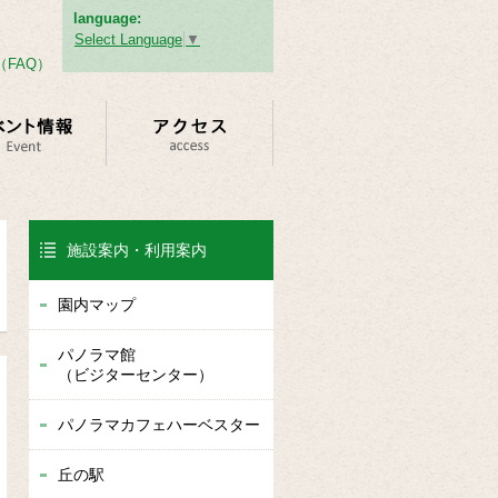
language:
Select Language
▼
FAQ）
施設案内・利用案内
園内マップ
パノラマ館
（ビジターセンター）
パノラマカフェハーベスター
丘の駅